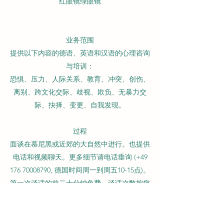
红眼镜绿眼镜
业务范围
提供以下内容的德语、英语和汉语的心理咨询
与培训：
恐惧、压力、人际关系、教育、冲突、创伤、
离别、跨文化交际、歧视、欺负、无暴力交
际、抉择、变更、自我发现。
过程
面谈在慕尼黑或近郊的大自然中进行。也提供
电话和视频聊天。更多细节请电话垂询 (+49
176 70008790, 德国时间周一到周五10-15点)。
第一次谈话的前二十分钟免费。谈话次数按您
个人的需要和意愿而定。
价格